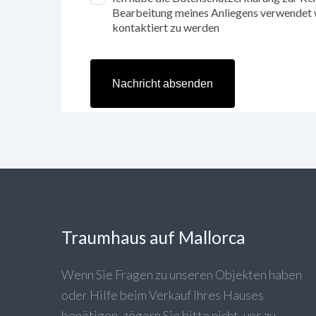
Bearbeitung meines Anliegens verwendet w
kontaktiert zu werden
Nachricht absenden
Traumhaus auf Mallorca
Wenn Sie Fragen zu unseren Objekten haben
oder Hilfe beim Verkauf Ihres Hauses
benötigen, zögern Sie bitte nicht, uns zu