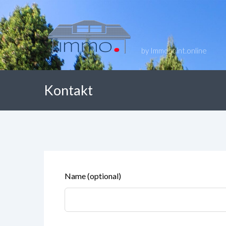
by Immopoint.online
Kontakt
Lass
Name
(optional)
dieses
Feld
leer