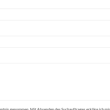
nntnis genommen. Mit Absenden des Suchauftrages erkläre ich mic