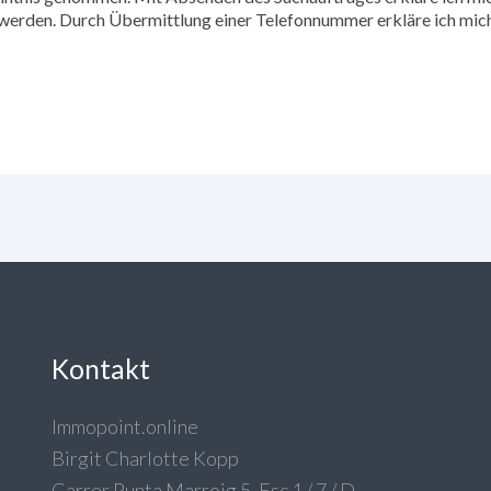
erden. Durch Übermittlung einer Telefonnummer erkläre ich mich
Kontakt
Immopoint.online
Birgit Charlotte Kopp
Carrer Punta Marroig 5, Esc 1 / 7 / D