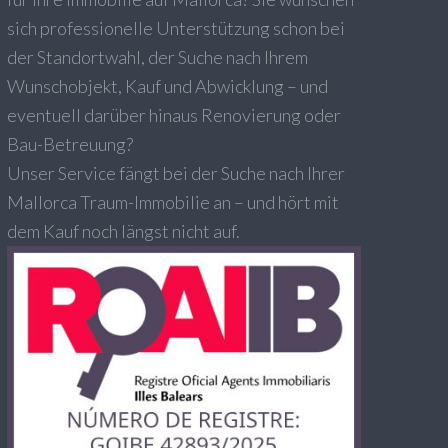
sich professionelle Unterstützung schon bei
der Standortwahl, der Suche nach Ihrem
Wunschobjekt, Kauf und Abwicklung – und
eventuell darüber hinaus Renovierung oder
Bau-Betreuung?
Unser Service fängt bei der Suche nach Ihrer
Mallorca Traum-Immobilie an – und hört mit
dem Kauf noch längst nicht auf.